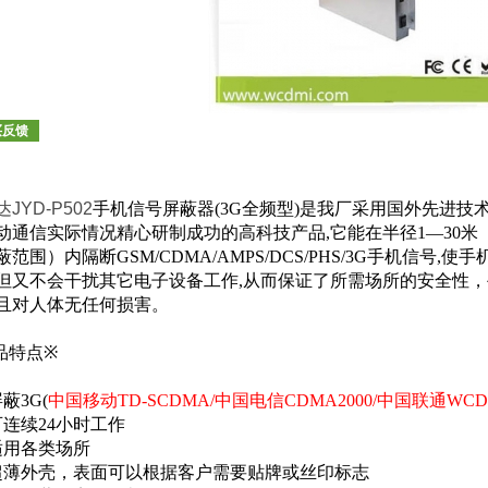
买反馈
JYD-P50
2
手机信号屏蔽器
(3G
全频型
)
是我厂采用国外先进技
动通信实际情况精心研制成功的高科技产品
,
它能在半径
1—30
米
蔽范围）内隔断
GSM/CDMA/AMPS/DCS/PHS/3G
手机信号
,
使手
但又不会干扰其它电子设备工作
,
从而保证了所需场所的安全性，
且对人体无任何损害。
品特点
※
屏蔽
3G(
中国移动
TD-SCDMA/
中国电信
CDMA2000/
中国联通
WC
可连续
24
小时工作
适用各类场所
超薄外壳，表面可以根据客户需要贴牌或丝印标志