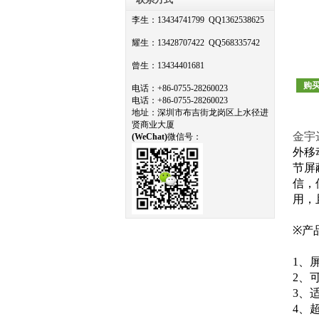
李生：13434741799 QQ1362538625
耀生：13428707422 QQ568335742
曾生：13434401681
购
电话
：
+86-0755-28260023
电话：+
86-0755-28260023
地址
：
深圳市布吉街龙岗区上水径进
贤商业大厦
金宇达
(
WeChat)
微信号：
外移
节屏
信，
用，
※
产
1
、
2
、
3
、
4
、