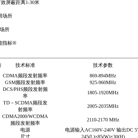
有效屏蔽距离
1-30
米
用场所
场所
能指标
※
号
技术标准
技术参数
CDMA
频段发射频率
869-894MHz
GSM
频段发射频率
925-960MHz
DCS/PHS
频段发射频
1805-1920MHz
率
TD
－
SCDMA
频段发
2005-2035MHz
射频率
CDMA2000/WCDMA
2110-2170 MHz
频段发射频率
电源
电源输入
AC160V-240V
输出
DC 5
尺寸
245(L)×85(W)×30(H)