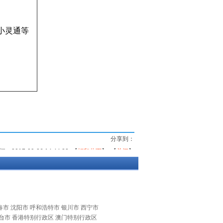
小灵通等
分享到：
2017-09-26 14:44:23 【
打印此页
】 【
关闭
】
春市 沈阳市 呼和浩特市 银川市 西宁市
台
市 香港特别行政区 澳门特别行政区