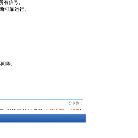
G等所有信号。
间断可靠运行。
。
车间等。
分享到：
2017-09-26 14:47:27 【
打印此页
】 【
关闭
】