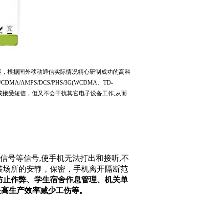
发展，根据国外移动通信实际情况精心研制成功的高科
/CDMA/AMPS/DCS/PHS/3G(WCDMA
、
TD-
或接受短信，但又不会干扰其它电子设备工作
,
从而
机信号
等信号,使手机无法打出和接听
,
不
装场所的安静，保密，手机离开隔断范
防止作弊、学生宿舍作息管理、机关单
提高生产效率减少工伤等。