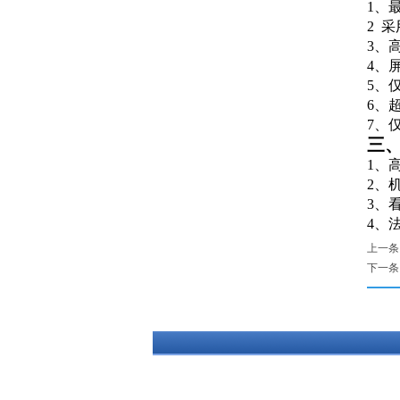
1、最
2 
3、
4、
5、
6、
7、
三
1、
2、
3、
4、
上一条
下一条