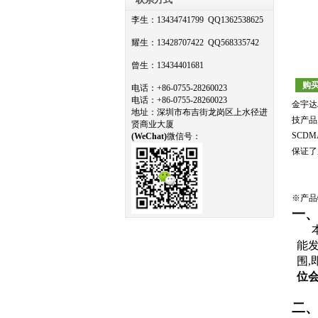
李生：13434741799 QQ1362538625
耀生：13428707422 QQ568335742
曾生：13434401681
购
电话
：
+86-0755-28260023
电话：+
86-0755-28260023
金宇达J
地址
：
深圳市布吉街龙岗区上水径进
技产品
贤商业大厦
SCDM
(
WeChat)
微信号：
保证了
※产品
一
能
围
,
位
二