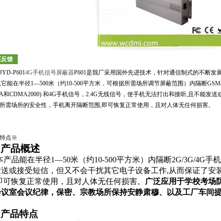
买反馈
YD-P601
4G
手机信号屏蔽器
P601是我厂采用国外先进技术，针对通信制式的不断
,
它能在半径
1
—
500
米（约
10-500
平方米，可根据所需场所调节屏蔽范围）内隔断
GSM
A
和
CDMA2000)
和
4G
手机信号，
2.4G
无线信号，使手机无法打出和接听
,
且不能发送
所需场所的安全性，手机离开隔断范围
,
即可恢复正常使用，且对人体无任何损害。
特点※
产品概述
、
本产品能在半径1
—
50米（约10-500平方米）内隔断
2G/3G/4G
手
发送或接受短信，但又不会干扰其它电子设备工作
,
从而保证了安
即可恢复正常使用，且对人体无任何损害。
广泛应用于学校考场
会议室会议纪律，保密、宗教场所保持安静肃穆、以及工厂车间
、产品特点