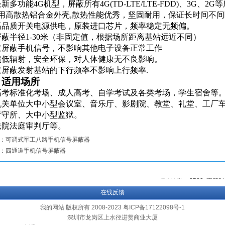
新多功能4G机型，屏蔽所有4G(TD-LTE/LTE-FDD)、3G、2
采用高散热铝合金外壳,散热性能优秀，坚固耐用，保证长时间不
高品质开关电源供电，原装进口芯片，频率稳定无频偏。
屏蔽半径1-30米（非固定值，根据场所距离基站远近不同）
仅屏蔽手机信号，不影响其他电子设备正常工作
超低辐射，安全环保，对人体健康无不良影响。
仅屏蔽发射基站的下行频率不影响上行频率.
、
适用场所
高考标准化考场、成人高考、自学考试及各类考场，学生宿舍等
机关单位大中小型会议室、音乐厅、影剧院、教堂、礼堂、工厂
看守所、大中小型监狱。
法院法庭审判厅等。
：
可调式军工八路手机信号屏蔽器
：
四通道手机信号屏蔽器
点击次数：
3583
更新时间：
在线反馈
我的网站 版权所有 2008-2023 粤ICP备17122098号-1
深圳市龙岗区上水径进贤商业大厦